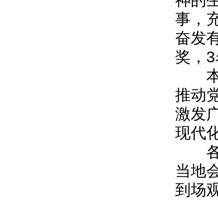
神的
事，
奋发
奖，
本次
推动
激发
现代
各市
当地
到场