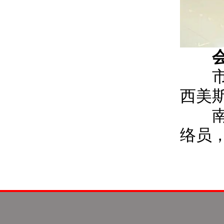
市人
西美
南宁
络员