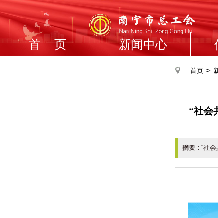
首 页
新闻中心
>
首页
“社会
摘要：
“社