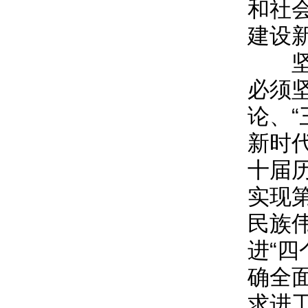
和社
建设
坚定
必须
论、
新时
十届
实现
民族
进“
确全
求进