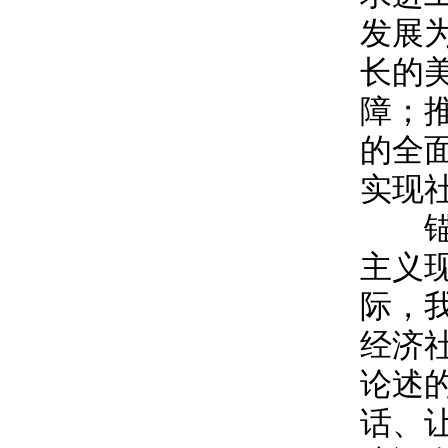
发展
长的
障；
的全
实现
锚定
主义
际，
经济
论述
话、