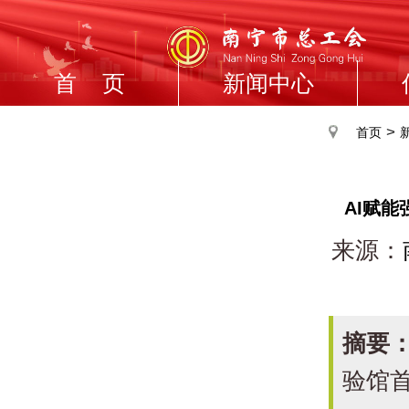
首 页
新闻中心
>
首页
AI赋
来源：
摘要
验馆