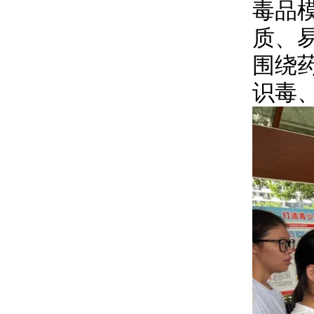
毒品
质、
围绕
识毒