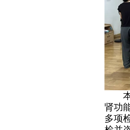
本次
肾功
多项
检并