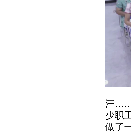
一碗
汗…
少职
做了