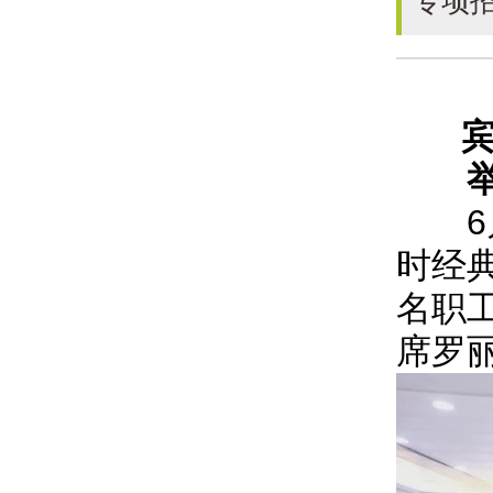
专项
6月
时经
名职
席罗