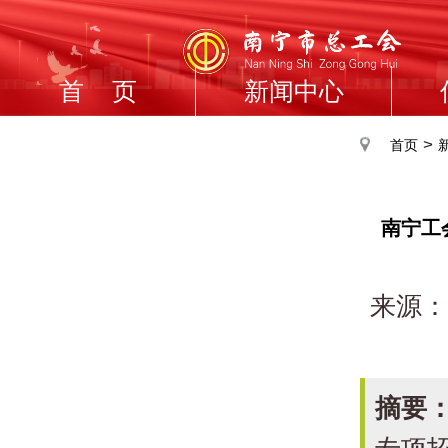
首 页
新闻中心
>
首页
南宁工
来源：
摘要