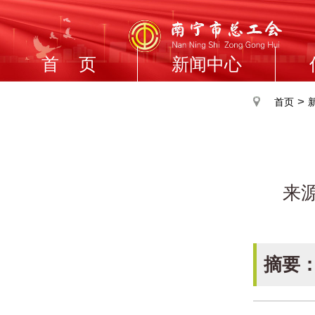
首 页
新闻中心
>
首页
来
摘要