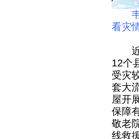
看灾
近一
12
受灾
套大
屋开
保障
敬老
线救