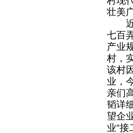
村现
壮美
近年
七百
产业
村，
该村
业，
亲们
韬详
望企
业“