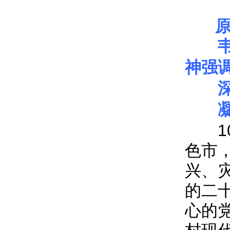
神强
10
色市
兴、
的二
心的