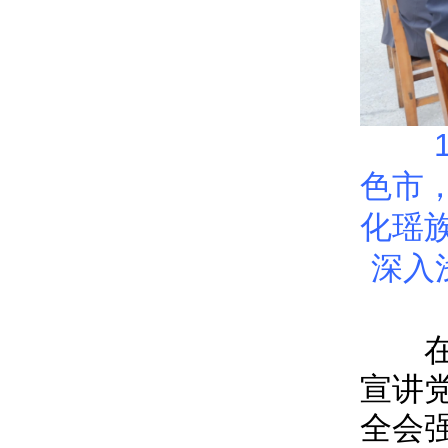
10
色市
化瑶
深入
在红
宣讲
全会