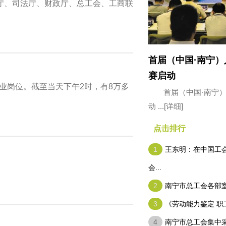
厅、司法厅、财政厅、总工会、工商联
首届（中国·南宁
赛启动
就业岗位。截至当天下午2时，有8万多
首届（中国·南宁
动 ...
[详细]
点击排行
1
王东明：在中国工
会...
2
南宁市总工会各部
3
《劳动能力鉴定 职工
4
南宁市总工会集中采