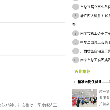
5
市总直属企事业单
6
@广西人留意！10
费...
7
南宁市总工会基层联
8
中华全国总工会关于
9
广西壮族自治区工资
10
南宁市总工会民族
近期推荐
▪
精准送岗促就业——2
精准送
业服务
招聘会圆
作会议精神，扎实推动一季度经济工