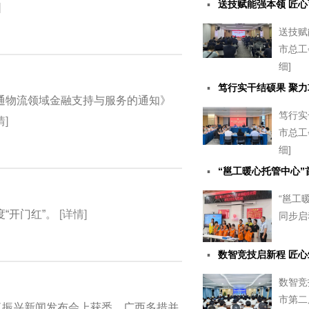
▪
送技赋能强本领 匠
]
送技赋
市总工
细]
▪
笃行实干结硕果 聚
通物流领域金融支持与服务的通知》
笃行实
情]
市总工会
细]
▪
“邕工暖心托管中心
“邕工
“开门红”。
[详情]
同步启
▪
数智竞技启新程 匠
数智竞
市第二
复振兴新闻发布会上获悉，广西多措并