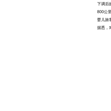
下调后的
800公里
婴儿旅客免
据悉，对比