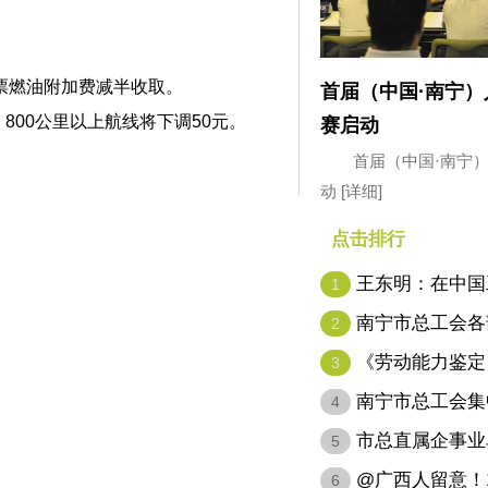
票燃油附加费减半收取。
首届（中国·南宁
00公里以上航线将下调50元。
赛启动
首届（中国·南宁
动
[详细]
点击排行
王东明：在中国
1
代表…
南宁市总工会各
2
《劳动能力鉴定
3
病…
南宁市总工会集
4
市总直属企事业
5
@广西人留意！1
6