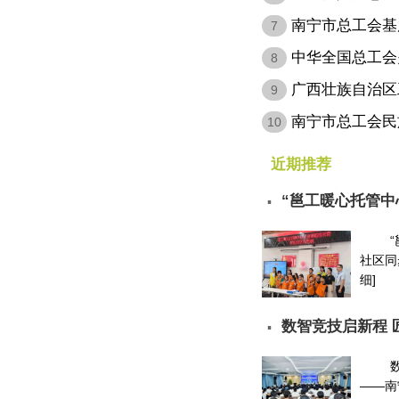
缴费，…
南宁市总工会基
7
名…
中华全国总工会
8
会…
广西壮族自治区
9
定…
南宁市总工会民
10
近期推荐
“邕工暖心托管中
▪
社区同
细]
数智竞技启新程 
▪
——南