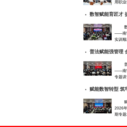
用职业技
数智赋能育匠才 
▪
——南
实训顺利
普法赋能强管理 
▪
——南
专题讲堂
赋能数智转型 筑
▪
202
期专题培