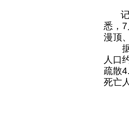
记者
悉，
漫顶
据初
人口
疏散
死亡