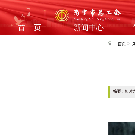
首 页
新闻中心
>
首页
摘要：
短时