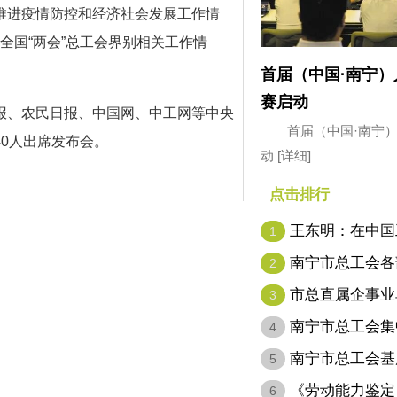
推进疫情防控和经济社会发展工作情
年全国“两会”总工会界别相关工作情
首届（中国·南宁
赛启动
、农民日报、中国网、中工网等中央
首届（中国·南宁
0人出席发布会。
动
[详细]
点击排行
王东明：在中国
1
代表…
南宁市总工会各
2
市总直属企事业
3
南宁市总工会集
4
南宁市总工会基
5
名…
《劳动能力鉴定
6