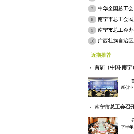
病…
中华全国总工会
7
会…
南宁市总工会民
8
南宁市总工会办
9
层…
广西壮族自治区
10
定…
近期推荐
首届（中国·南宁
▪
请…
新创业邀
南宁市总工会召开
▪
下半年工