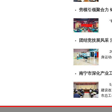
劳模引领聚合力 
▪
团结竞技展风采 
▪
身运动
南宁市深化产业
▪
建设改
市总工会