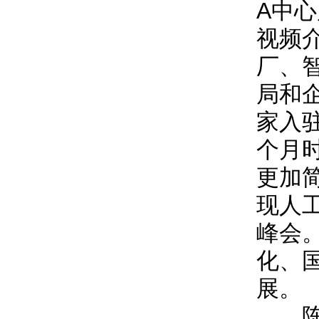
A中
视频
厂、
局和
家入
个月
更加
现人
峰会
化、
展。
陈刚