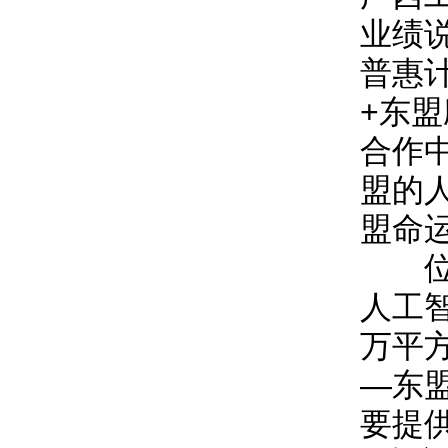
业绩
普惠
+东
合作
盟的
盟命
位于
人工
万平
—东
要提