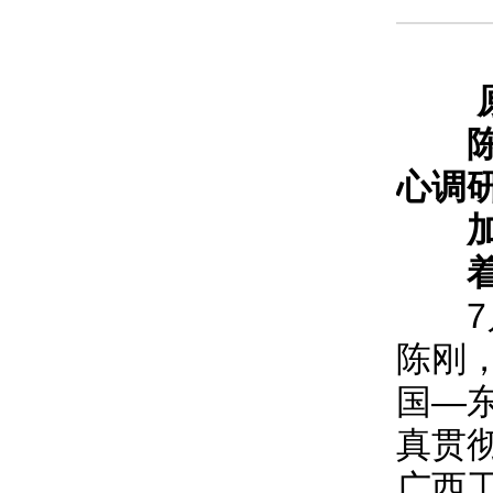
心调
7月
陈刚
国—
真贯
广西