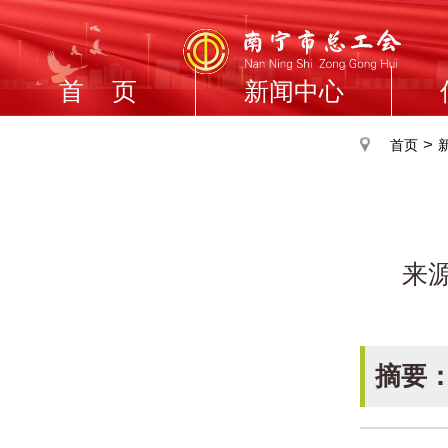
首 页
新闻中心
>
首页
来
摘要