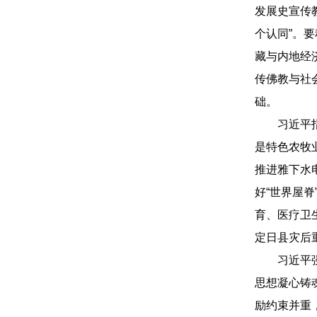
发展史宣传
个认同”。
藏与内地经
传佛教与社
础。
习近平指出
是特色农牧
推进雅下水
好“世界屋
育、医疗卫
定日县灾后
习近平强调
思想凝心铸
励约束并重