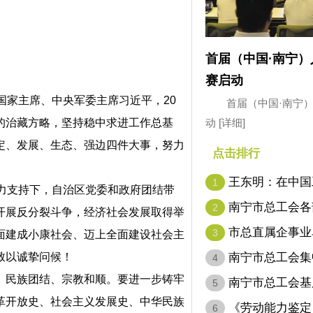
首届（中国·南宁
赛启动
家主席、中央军委主席习近平，20
首届（中国·南宁
动
[详细]
的治藏方略，坚持稳中求进工作总基
定、发展、生态、强边四件大事，努力
点击排行
王东明：在中国
1
力支持下，自治区党委和政府团结带
代表…
南宁市总工会各
2
开展反分裂斗争，经济社会发展取得举
市总直属企事业
3
面建成小康社会、迈上全面建设社会主
南宁市总工会集
致以诚挚问候！
4
民族团结、宗教和顺。要进一步铸牢
南宁市总工会基
5
革开放史、社会主义发展史、中华民族
名…
《劳动能力鉴定
6