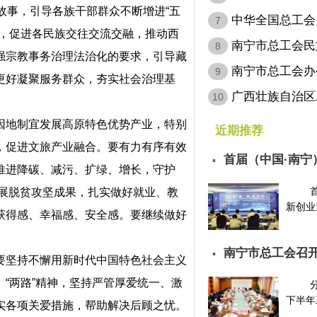
故事，引导各族干部群众不断增进“五
病…
中华全国总工会
7
字，促进各民族交往交流交融，推动西
会…
南宁市总工会民
8
强宗教事务治理法治化的要求，引导藏
南宁市总工会办
9
更好凝聚服务群众，夯实社会治理基
层…
广西壮族自治区
10
定…
地制宜发展高原特色优势产业，特别
近期推荐
，促进文旅产业融合。要有力有序有效
首届（中国·南宁
▪
推进降碳、减污、扩绿、增长，守护
请…
拓展脱贫攻坚成果，扎实做好就业、教
新创业邀
获得感、幸福感、安全感。要继续做好
南宁市总工会召开
▪
坚持不懈用新时代中国特色社会主义
“两路”精神，坚持严管厚爱统一、激
下半年工
实各项关爱措施，帮助解决后顾之忧。