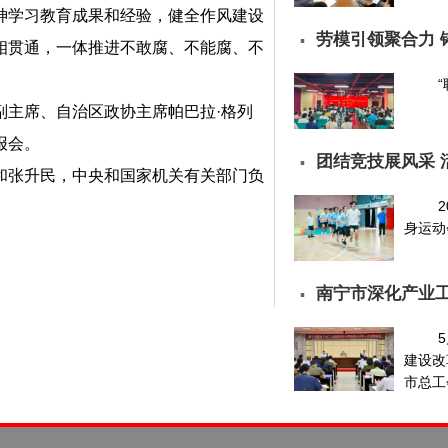
神学习教育成果和经验，健全作风建设
劳模引领聚合力 
▪
相贯通，一体推进不敢腐、不能腐、不
主席、自治区政协主席帕巴拉·格列
报会。
团结竞技展风采 
▪
张升民，中央和国家机关有关部门负
身运动
南宁市深化产业
▪
建设改
市总工会