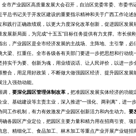
全市产业园区高质量发展大会召开，自治区党委常委、市委书
近平总书记关于开发区建设的重要指示精神和关于广西工作论述
立和践行正确政绩观，以更大力度深化改革创新，促进园区发展
量发展新局面，为完成“十五五”目标任务提供有力支撑。市长侯
，产业园区是全市经济发展的主战场、主阵地、主引擎，必须
挑大梁、扛重任。全市各级各有关部门要进一步把思想和行动统
坚持实干为要、创新为魂，用业绩说话、让人民评价，以进一步
源整合，用足用好政策，不断做大做强园区经济、提升园区发展
展注入强劲动能。
调，
要深化园区管理体制改革，
把准园区发展实体经济的功能
企业、基础建设等主责主业，深入推进“一强化、两剥离”，进一
协同工作机制，有力有效激发产业园区创新活力和内生动力。
要
明确各园区产业定位，把园区主要力量和精力用在招商引资、项
信息、精细化工、食品加工、林木加工等重点产业开展产业链招