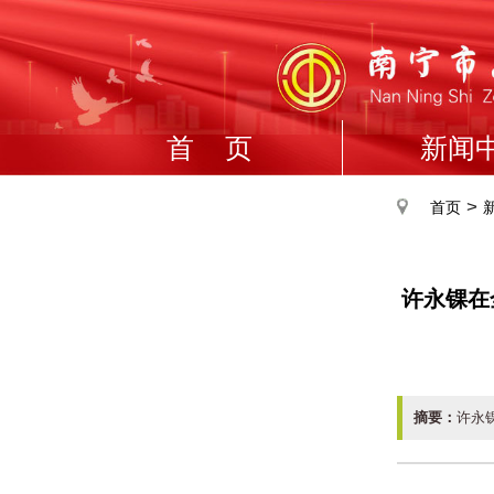
首 页
新闻
>
首页
许永锞在
摘要：
许永