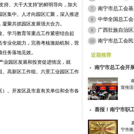
多支持、大干大支持”的鲜明导向，加大
缴费，…
南宁市总工会基
7
园区集中、人才向园区汇聚，深入推进
名…
中华全国总工会
8
，凝聚共抓园区发展强大合力。
会…
广西壮族自治区
9
、学习教育等重点工作紧密结合起
定…
南宁市总工会民
10
伍专业化能力，完善考核激励机制，营
项任务落地见效。
近期推荐
产业园区发展和投资促进情况，就
南宁市总工会开展
▪
组、高新区工作组、六景工业园区工作
宣传活动
）、开发区及市直有关单位和全市各
喜报！南宁市职
▪
进…
宁市推进