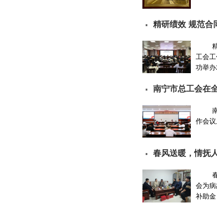
精研绩效 规范合
▪
工会工
功举办2
南宁市总工会在
▪
作会议上
春风送暖，情抚
▪
故…
会为病
补助金 .