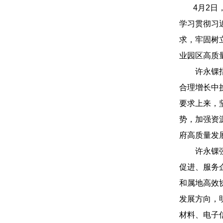
4月2日，
学习贯彻习
求，牢固树
业园区高质
许永锞指出
合理增长中
要求上来，
势，加强资
府高质量发
许永锞强
促进、服务
和属地高效
发展方向，
材料、电子