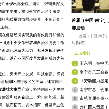
记许永锞出席会议并讲话，强调要深入
的重要要求，贯彻落实自治区部署要
规模和质量效益同步提升，不断开创产
首届（中国·南宁
刚主持。
赛启动
在促进经济实现质的有效提升和量的
首届（中国·南宁
动
[详细]
一到党中央决策部署和自治区党委工作
全面深化改革为动力，充分发挥比较优
点击排行
能级，以产业园区改革发展新成效为首
王东明：在中国
1
代表…
南宁市总工会各
2
定位，突出产业发展、科技创新、投资
《劳动能力鉴定
3
步理顺园区与行政区的关系，建立园区
病…
南宁市总工会集
发展壮大主导产业，
坚持制造业为主的
4
目建设和服务企业上，紧扣新能源、新
市总直属企事业
5
商、以商招商、资本招商，促进产业集
@广西人留意！1
6