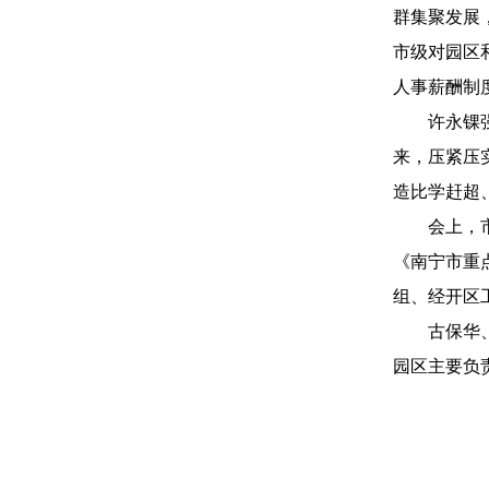
群集聚发展
市级对园区
人事薪酬制
许永锞强调
来，压紧压
造比学赶超
会上，市重
《南宁市重
组、经开区
古保华、黄
园区主要负