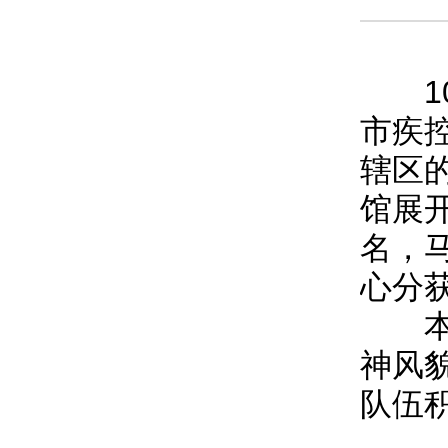
10月
市疾
辖区
馆展
名，
心分
本次
神风
队伍