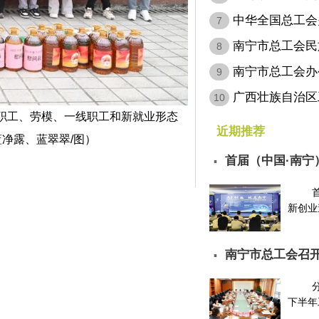
病…
中华全国总工会
7
会…
南宁市总工会民
8
南宁市总工会办
9
层…
广西壮族自治区
10
职工、劳模、一线职工和新就业形态
定…
近期推荐
蓝净露、蓝翠翠/图）
首届（中国·南宁
▪
请…
新创业邀
南宁市总工会召开
▪
下半年工