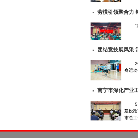
劳模引领聚合力 
▪
团结竞技展风采 
▪
身运动
南宁市深化产业
▪
建设改
市总工会