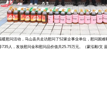
慰问活动，马山县共走访慰问了52家企事业单位，慰问困难
735人，发放慰问金和慰问品价值共25.75万元。（蒙泓毅/文 