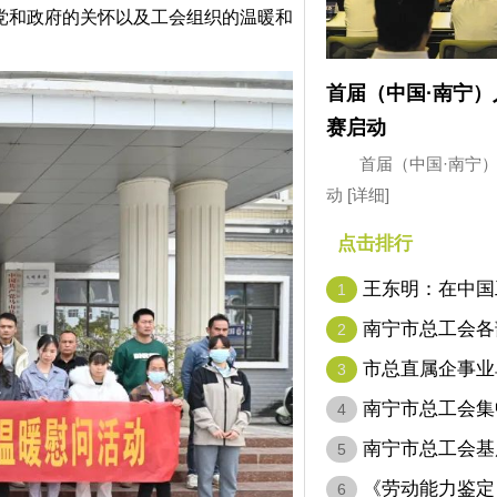
党和政府的关怀以及工会组织的温暖和
首届（中国·南宁
赛启动
首届（中国·南宁
动
[详细]
点击排行
王东明：在中国
1
代表…
南宁市总工会各
2
市总直属企事业
3
南宁市总工会集
4
南宁市总工会基
5
名…
《劳动能力鉴定
6