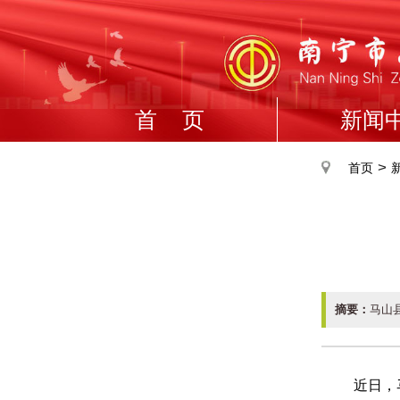
首 页
新闻
>
首页
摘要：
马山
近日，马山