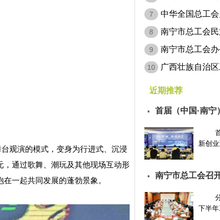
病…
中华全国总工会
7
会…
南宁市总工会民
8
南宁市总工会办
9
层…
广西壮族自治区
10
定…
近期推荐
首届（中国·南宁
▪
请…
新创业邀
舞台观演的模式，变身为行进式、沉浸
元，通过歌舞、潮玩及其他现场互动形
南宁市总工会召开
▪
抱在一起共同发展的蓬勃景象。
下半年工