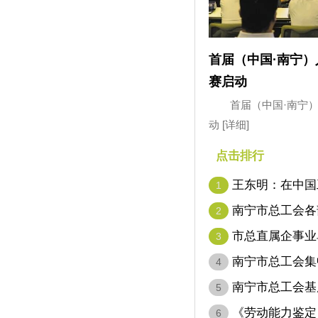
首届（中国·南宁
赛启动
首届（中国·南宁
动
[详细]
点击排行
王东明：在中国
1
代表…
南宁市总工会各
2
市总直属企事业
3
南宁市总工会集
4
南宁市总工会基
5
名…
《劳动能力鉴定
6