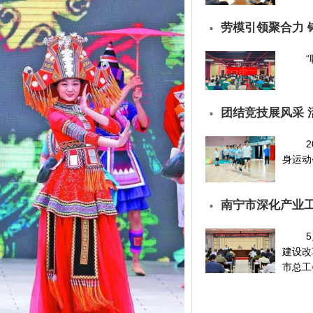
劳模引领聚合力 
▪
团结竞技展风采 
▪
身运动
南宁市深化产业
▪
建设改
市总工会