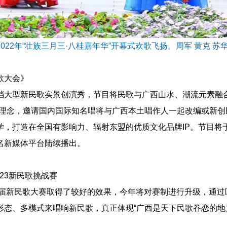
022年“壮族三月三·八桂嘉年华”开幕式欢歌飞扬。周军 黄克 苏华
歌大会》
档大型新民歌实景创演秀，节目将民歌与广西山水、潮流元素融
术理念，邀请国内国际知名唱将与广西本土唱作人一起改编或新
学，打造在全国有影响力、辐射东盟的优质文化品牌IP。节目将于
名新媒体平台陆续播出。
023新民歌挑战赛
，首届新民歌大赛取得了较好的效果，今年将对赛制进行升级，通
形态、多模式来唱响新民歌，真正体现“广西是天下民歌眷恋的地