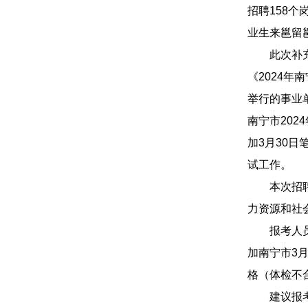
招聘158个
业生来邕留
此次补充招
《2024年
举行的事业
南宁市20
加3月30
试工作。
本次招聘报
力资源和社会保
报考人员在
加南宁市3
格（体检不
建议报考人