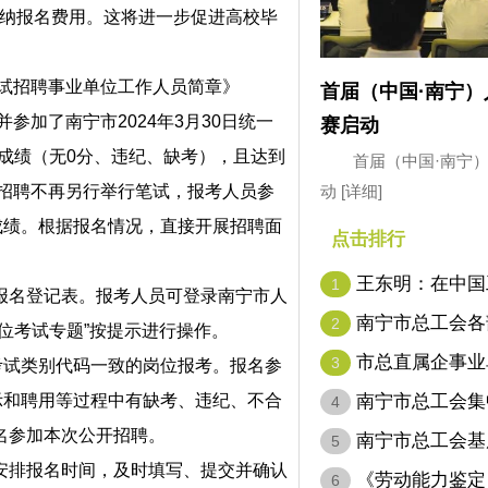
无需缴纳报名费用。这将进一步促进高校毕
试招聘事业单位工作人员简章》
首届（中国·南宁
参加了南宁市2024年3月30日统一
赛启动
试成绩（无0分、违纪、缺考），且达到
首届（中国·南宁
动
[详细]
次招聘不再另行举行笔试，报考人员参
成绩。根据报名情况，直接开展招聘面
点击排行
王东明：在中国
1
名登记表。报考人员可登录南宁市人
代表…
南宁市总工会各
2
宁市事业单位考试专题”按提示进行操作。
市总直属企事业
3
试类别代码一致的岗位报考。报名参
南宁市总工会集
示和聘用等过程中有缺考、违纪、不合
4
名参加本次公开招聘。
南宁市总工会基
5
排报名时间，及时填写、提交并确认
名…
《劳动能力鉴定
6