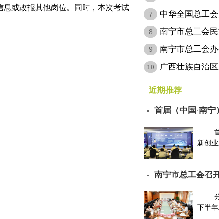
信息或改报其他岗位。同时，本次考试
病…
中华全国总工会
7
会…
南宁市总工会民
8
南宁市总工会办
9
层…
广西壮族自治区
10
定…
近期推荐
首届（中国·南宁
▪
请…
新创业邀
南宁市总工会召开
▪
下半年工