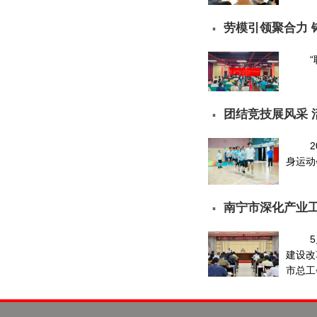
劳模引领聚合力 
▪
团结竞技展风采 
▪
身运动
南宁市深化产业
▪
建设改
市总工会