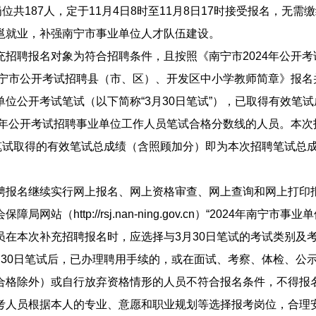
岗位共187人，定于11月4日8时至11月8日17时接受报名，
邕就业，补强南宁市事业单位人才队伍建设。
聘报名对象为符合招聘条件，且按照《南宁市2024年公开考
南宁市公开考试招聘县（市、区）、开发区中小学教师简章》报名并
单位公开考试笔试（以下简称“3月30日笔试”），已取得有效笔
24年公开考试招聘事业单位工作人员笔试合格分数线的人员。本
日笔试取得的有效笔试总成绩（含照顾加分）即为本次招聘笔试总
名继续实行网上报名、网上资格审查、网上查询和网上打印报
障局网站（http://rsj.nan-ning.gov.cn）“2024年南
本次补充招聘报名时，应选择与3月30日笔试的考试类别及考
月30日笔试后，已办理聘用手续的，或在面试、考察、体检、公
合格除外）或自行放弃资格情形的人员不符合报名条件，不得报
员根据本人的专业、意愿和职业规划等选择报考岗位，合理安