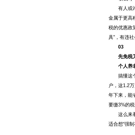
有人或许有
金属于更高
税的优惠政
具”，有违
03
先免税
个人养
搞懂这个问
户，这1.2
年下来，能
要缴3%的税
这么来看，
适合想“强制