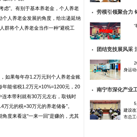
虑”。有别于基本养老金，个人养老
劳模引领聚合力 
▪
励个人养老金发展的角度，给出递延纳
人群将个人养老金当作一种“避税工
团结竞技展风采 
▪
身运动
如果每年存1.2万元到个人养老金账
省税1.2万元×10%=1200元，20
南宁市深化产业
▪
中连本带利就有30万元左右，取钱时
2.4万元的税+30万元的养老储备”。
建设改
度来看这“一来一回”是赚的，尤其
市总工会