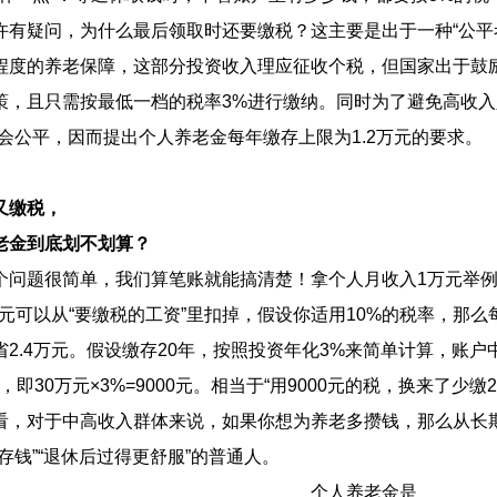
疑问，为什么最后领取时还要缴税？这主要是出于一种“公平考
程度的养老保障，这部分投资收入理应征收个税，但国家出于鼓
策，且只需按最低一档的税率3%进行缴纳。同时为了避免高收入
社会公平，因而提出个人养老金每年缴存上限为1.2万元的要求。
又缴税，
老金到底划不划算？
题很简单，我们算笔账就能搞清楚！拿个人月收入1万元举例，
万元可以从“要缴税的工资”里扣掉，假设你适用10%的税率，那么每年能
省2.4万元。假设缴存20年，按照投资年化3%来简单计算，账户
，即30万元×3%=9000元。相当于“用9000元的税，换来了少缴
对于中高收入群体来说，如果你想为养老多攒钱，那么从长期角
存钱”“退休后过得更舒服”的普通人。
个人养老金是