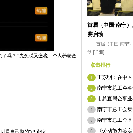
首届（中国·南宁
赛启动
首届（中国·南宁
动
[详细]
了吗？”“先免税又缴税，个人养老金
点击排行
王东明：在中国
1
代表…
南宁市总工会各
2
市总直属企事业
3
南宁市总工会集
4
南宁市总工会基
5
名…
《劳动能力鉴定
6
是自己攒的“鸡腿钱”。