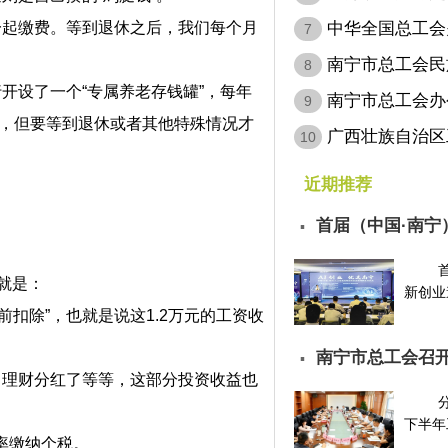
病…
中华全国总工会
起缴费。等到退休之后，我们每个月
7
会…
南宁市总工会民
8
设了一个“专属养老存钱罐”，每年
南宁市总工会办
9
品，但要等到退休或者其他特殊情况才
层…
广西壮族自治区
10
定…
近期推荐
首届（中国·南宁
▪
请…
就是：
新创业邀
扣除”，也就是说这1.2万元的工资收
南宁市总工会召开
▪
理财分红了等等，这部分投资收益也
下半年工
率缴纳个税。