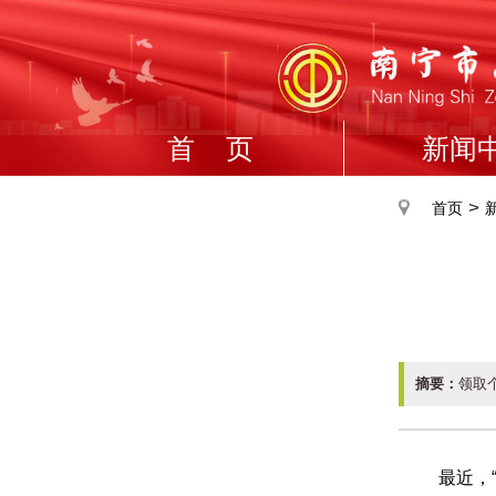
首 页
新闻
>
首页
摘要：
领取
最近，“个