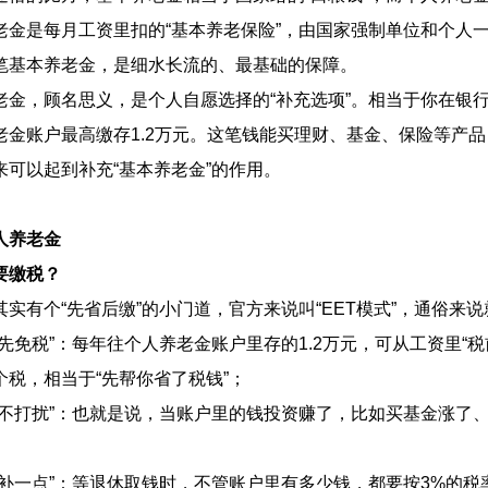
是每月工资里扣的“基本养老保险”，由国家强制单位和个人一
笔基本养老金，是细水长流的、最基础的保障。
，顾名思义，是个人自愿选择的“补充选项”。相当于你在银行开
老金账户最高缴存1.2万元。这笔钱能买理财、基金、保险等产
来可以起到补充“基本养老金”的作用。
人养老金
要缴税？
有个“先省后缴”的小门道，官方来说叫“EET模式”，通俗来说
免税”：每年往个人养老金账户里存的1.2万元，可从工资里“税前
个税，相当于“先帮你省了税钱”；
打扰”：也就是说，当账户里的钱投资赚了，比如买基金涨了、
一点”：等退休取钱时，不管账户里有多少钱，都要按3%的税