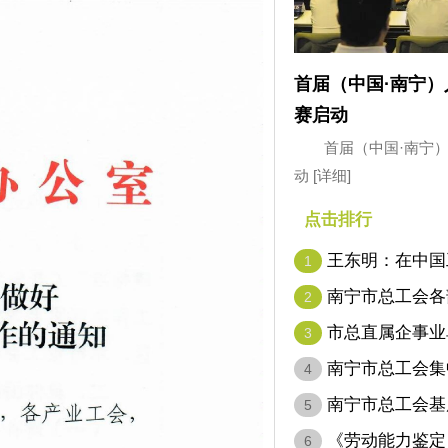
首届（中国·南宁
赛启动
首届（中国·南宁
动
[详细]
点击排行
王东明：在中国
1
代表…
南宁市总工会各
2
市总直属企事业
3
南宁市总工会集
4
南宁市总工会基
5
名…
《劳动能力鉴定
6