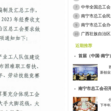
病…
中华全国总工会
7
会…
南宁市总工会民
8
南宁市总工会办
9
层…
广西壮族自治区
10
定…
近期推荐
首届（中国·南宁
▪
请…
新创业邀
南宁市总工会召开
▪
下半年工