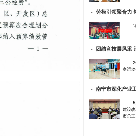
劳模引领聚合力 
▪
团结竞技展风采 
▪
身运动
南宁市深化产业
▪
建设改
市总工会